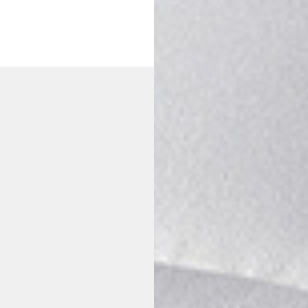
 Center 微風廣場 / 台北市松山區復興
號 2F
：
02-8772-2536
嘉義門市
 11:00~21:30 週四~週六 /
:00
新光三越-垂楊門市
嘉義市西區垂楊路726號8F
預約專線：
05-227-5516
週一~週日 / 11:00~22:00
南崁館3F
區中正路1號3F
：
王儷蓉 0937-639812
：
03-322-9817
 12:00~21:00