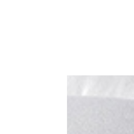
新光三越-站前門市
桃園市桃園區中正路19號9F
家飾館B1006館
預約專線：
王儷蓉 0937-639812
區康寧路751巷13號1F
門市電話：
03-332-0677
：
林俐葶 0932-648504
週日~週四 / 11:00~21:30 週五~週
：
02-2691-5253
11:00~22:00
 12:00~21:00