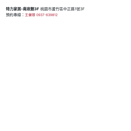
特力家居-南崁館3F
桃園市蘆竹區中正路1號3F
預約專線：
王儷蓉 0937-639812
門市電話：
03-322-9817
週一~週日 / 12:00~21:00
新光三越-站前門市
桃園市桃園區中正路19號9F
預約專線：
王儷蓉 0937-639812
門市電話：
03-332-0677
週日~週四 / 11:00~21:30 週五~週六 / 11:00~22:00
嘉義門市
新光三越-垂楊門市
嘉義市西區垂楊路726號8F
預約專線：
05-227-5516
週一~週日 / 11:00~22:00
高雄門市