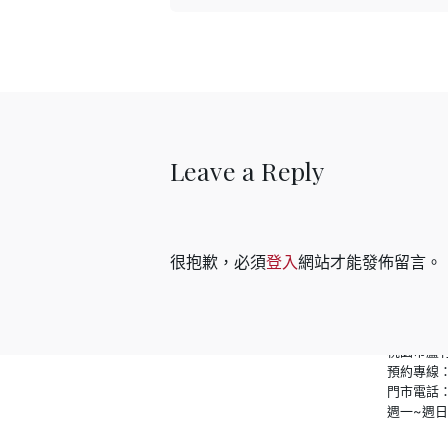
新北市汐止
預約專線
門市電話
週一~週日 /
微風門市
Breeze
南路一段39
Leave a Reply
預約專線
週日~週三 /
Epeda 自 1929 年以來，
11:00~22
承襲法國製床工藝，
手工縫製量身訂做的準則，
很抱歉，必須
登入
網站才能發佈留言。
佐以最先進的科技及研發，
生產出一張張頂級舒適的床墊。
桃園門市
特力家居-
桃園市蘆竹
預約專線
門市電話
週一~週日 /