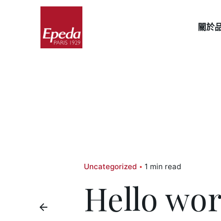
Skip
to
關於
content
Uncategorized
1 min read
Hello wor