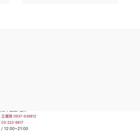
區康寧路751巷13號1F
門市電話：
03-332-0677
：
林俐葶 0932-648504
週日~週四 / 11:00~21:30 週五~週
：
02-2691-5253
11:00~22:00
 12:00~21:00
 Center 微風廣場 / 台北市松山區復興
嘉義門市
號 2F
新光三越-垂楊門市
：
02-8772-2536
嘉義市西區垂楊路726號8F
 11:00~21:30 週四~週六 /
預約專線：
:00
05-227-5516
週一~週日 / 11:00~22:00
南崁館3F
區中正路1號3F
：
王儷蓉 0937-639812
：
03-322-9817
 12:00~21:00