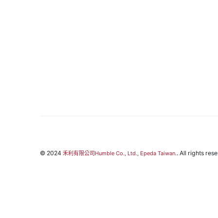
© 2024
. All rights res
禾利有限公司Humble Co., Ltd., Epeda Taiwan.