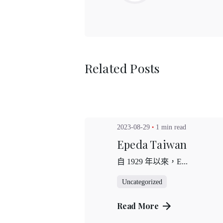
Related Posts
Posted by
admin
2023-08-29
1 min read
Epeda Taiwan
自 1929 年以來，E...
Uncategorized
台北門市
Read More
日月光國際