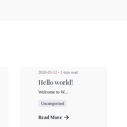
Posted by
Kuo Brad
2020-03-12
1 min read
Hello world!
Welcome to W...
Uncategorized
新光三越-站前門市
Read More
桃園市桃園區中正路19號9F
家飾館B1006館
預約專線：
王儷蓉 0937-639812