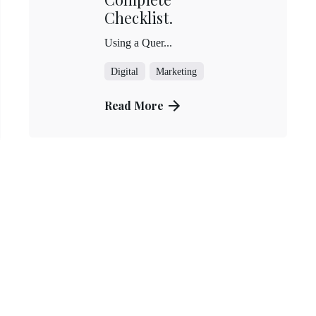
號 2F
Checklist.
嘉義門市
：
02-8772-2536
 11:00~21:30 週四~週六 /
新光三越-垂楊門市
Using a Quer...
:00
嘉義市西區垂楊路726號8F
預約專線：
Digital
Marketing
05-227-5516
週一~週日 / 11:00~22:00
Read More
南崁館3F
區中正路1號3F
：
王儷蓉 0937-639812
：
03-322-9817
 12:00~21:00