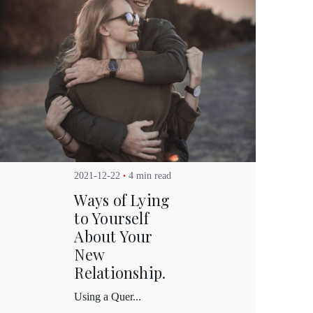
Posted by
Kuo Brad
2021-12-22
4 min read
Ways of Lying
to Yourself
About Your
New
Relationship.
Using a Quer...