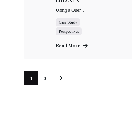
南路一段39
預約專線
Using a Quer...
週日~週三 /
11:00~22
Case Study
Epeda 自 1929 年以來，
Perspectives
承襲法國製床工藝，
手工縫製量身訂做的準則，
Read More
佐以最先進的科技及研發，
生產出一張張頂級舒適的床墊。
桃園門市
特力家居-
桃園市蘆竹
預約專線
1
2
門市電話
週一~週日 /