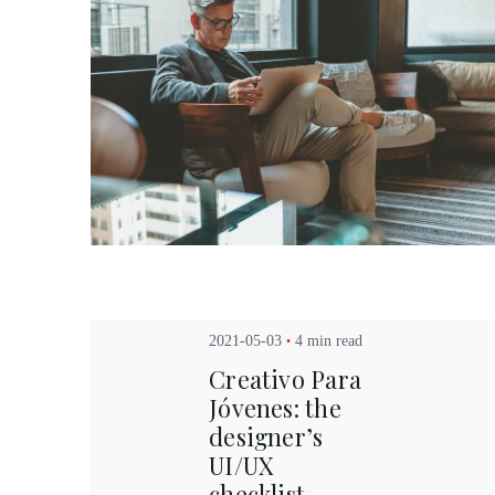
Posted by
Kuo Brad
台北門市
日月光國際
2021-05-03
4 min read
新北市汐止
預約專線
Creativo Para
門市電話
Jóvenes: the
週一~週日 /
designer’s
微風門市
UI/UX
Breeze
checklist.