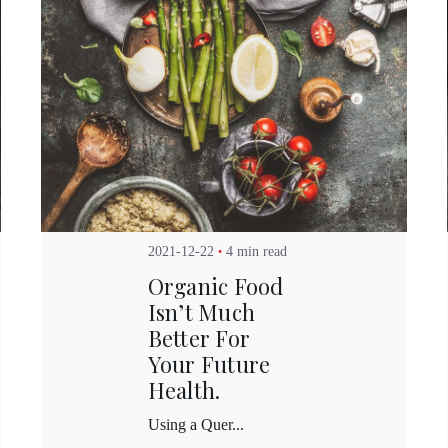
Posted by
Kuo Brad
2021-12-22
4 min read
Organic Food
Isn’t Much
Better For
Your Future
Health.
Using a Quer...