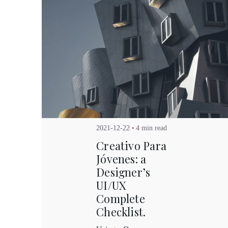
Posted by
Kuo Brad
2021-12-22
4 min read
Creativo Para
Jóvenes: a
Designer’s
UI/UX
Complete
Checklist.