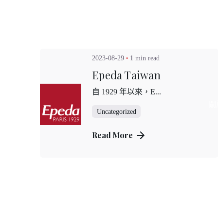
Skip
to
content
2023-08-29
1 min read
Epeda Taiwan
自 1929 年以來，E...
關
Uncategorized
Read More