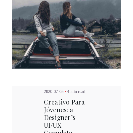
Posted by
Kuo Brad
新光三越-站前門市
桃園市桃園區中正路19號9F
家飾館B1006館
預約專線：
王儷蓉 0937-639812
2020-07-05
4 min read
區康寧路751巷13號1F
門市電話：
03-332-0677
：
林俐葶 0932-648504
週日~週四 / 11:00~21:30 週五~週
Creativo Para
：
02-2691-5253
11:00~22:00
Jóvenes: a
 12:00~21:00
Designer’s
UI/UX
 Center 微風廣場 / 台北市松山區復興
Complete