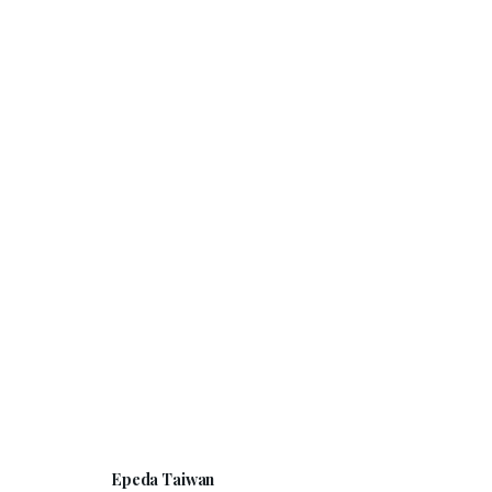
夢時代門市
高雄市前鎮區中華五路789號B2
預約專線：
李岱樺 0937-636291
門市電話：
07-841-2588
週一~週日 / 11:00-22:00
大立百貨門市
高雄市前金區五福三路57號(A館6F)
預約專線：
李岱樺 0937-636291
門市電話：
07-291-3368
週一~週日 / 11:00-21:30
Epeda Taiwan