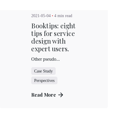
2021-05-04
4 min read
Booktips: eight
tips for service
design with
expert users.
Other pseudo...
Case Study
Perspectives
Read More