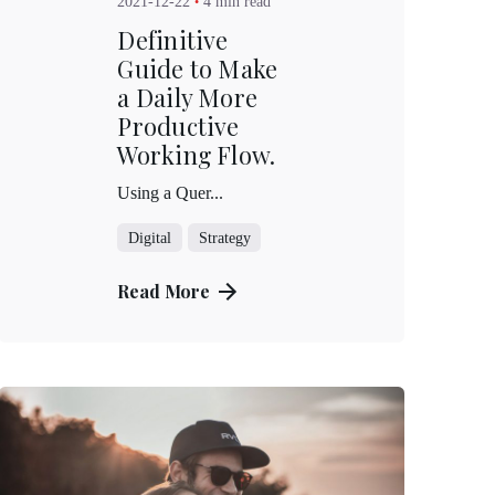
2021-12-22
4 min read
Definitive
Guide to Make
a Daily More
Productive
Working Flow.
Using a Quer...
Digital
Strategy
Read More