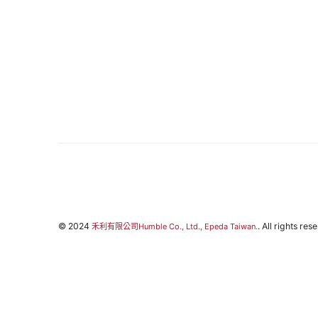
© 2024
. All rights res
禾利有限公司Humble Co., Ltd., Epeda Taiwan.