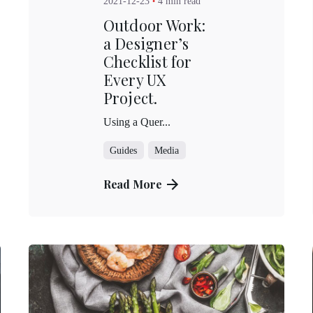
2021-12-23
4 min read
Outdoor Work:
a Designer’s
Checklist for
Every UX
Project.
Using a Quer...
Guides
Media
Read More